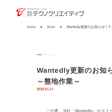
Home
News
Wantedly更新のお知ら
Wantedly更新の
～整地作業～
2025.01.21
この度、当社「Wantedly」の