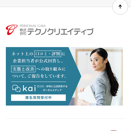
個人情報の提出の任意性及び当該情報を提供いただけ
なかった場合に生じる結果について
当社に対して個人情報を提出されることは任意です。
しかしながら、ご記入いただけなかった項目の内容次
第では、当社から連絡を差し上げられない場合などが
ございますので、ご注意ください。
個人情報の開示等のご請求及びお問合せについて
ご提出いただいた個人情報の開示・訂正・利用停止等
のご請求や、その他のお問合せに関しましては、下記
の「個人情報相談窓口」までご連絡下さい。
株式会社テクノクリエイティブ 個人情報相談窓口
電話：
096-386-2360