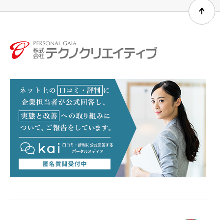
個人情報の提出の任意性及び当該情報を提供いただけ
なかった場合に生じる結果について
当社に対して個人情報を提出されることは任意です。
しかしながら、ご記入いただけなかった項目の内容次
第では、当社から連絡を差し上げられない場合などが
ございますので、ご注意ください。
個人情報の開示等のご請求及びお問合せについて
ご提出いただいた個人情報の開示・訂正・利用停止等
のご請求や、その他のお問合せに関しましては、下記
の「個人情報相談窓口」までご連絡下さい。
株式会社テクノクリエイティブ 個人情報相談窓口
電話：
096-386-2360